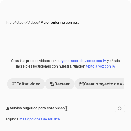
Inicio
/
stock
/
Vídeos
/
Mujer enferma con pa…
Crea tus propios vídeos con el
generador de vídeos con IA
y añade
Premium
increíbles locuciones con nuestra función
texto a voz con IA
Editar vídeo
Recrear
Crear proyecto de vídeo
Música sugerida para este vídeo
Explora
más opciones de música