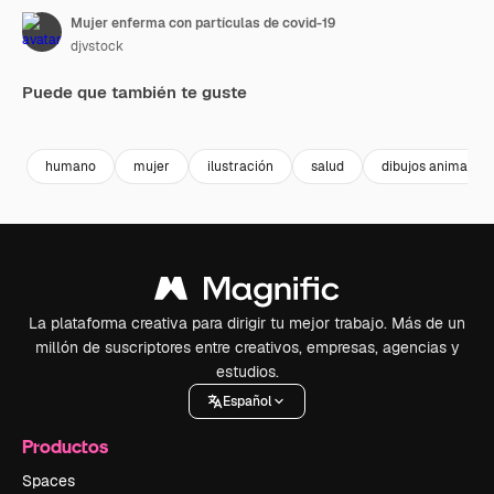
Mujer enferma con partículas de covid-19
djvstock
Puede que también te guste
Premium
Premium
Premium
Premium
humano
mujer
ilustración
salud
dibujos animados
La plataforma creativa para dirigir tu mejor trabajo. Más de un
millón de suscriptores entre creativos, empresas, agencias y
estudios.
Español
Productos
Spaces