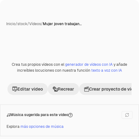
Inicio
/
stock
/
Vídeos
/
Mujer joven trabajan…
Crea tus propios vídeos con el
generador de vídeos con IA
y añade
Premium
increíbles locuciones con nuestra función
texto a voz con IA
Editar vídeo
Recrear
Crear proyecto de vídeo
Música sugerida para este vídeo
Explora
más opciones de música