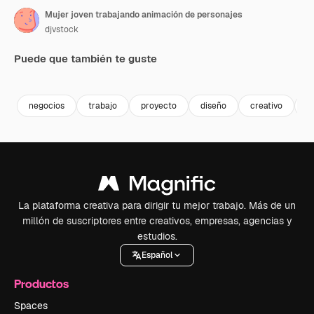
Mujer joven trabajando animación de personajes
djvstock
Puede que también te guste
Premium
Premium
Premium
Premium
negocios
trabajo
proyecto
diseño
creativo
m
La plataforma creativa para dirigir tu mejor trabajo. Más de un
millón de suscriptores entre creativos, empresas, agencias y
estudios.
Español
Productos
Spaces