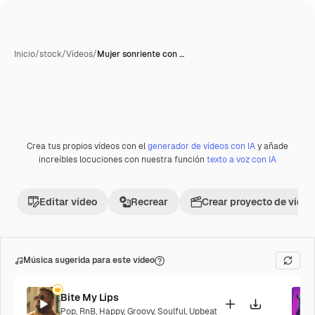
Inicio
/
stock
/
Vídeos
/
Mujer sonriente con …
Crea tus propios vídeos con el
generador de vídeos con IA
y añade
Premium
increíbles locuciones con nuestra función
texto a voz con IA
Editar vídeo
Recrear
Crear proyecto de vídeo
Música sugerida para este vídeo
Bite My Lips
Pop
,
RnB
,
Happy
,
Groovy
,
Soulful
,
Upbeat