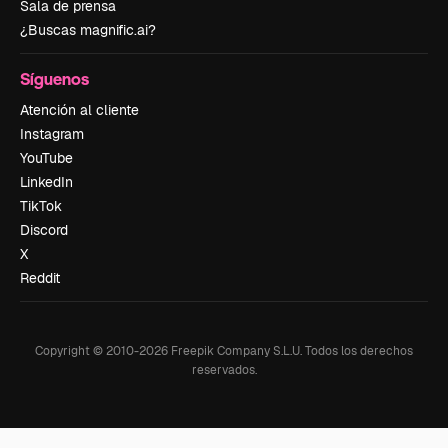
Sala de prensa
¿Buscas magnific.ai?
Síguenos
Atención al cliente
Instagram
YouTube
LinkedIn
TikTok
Discord
X
Reddit
Copyright © 2010-
2026
Freepik Company S.L.U.
Todos los derechos
reservados
.