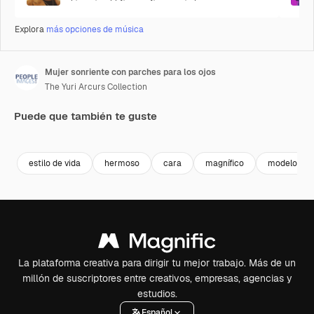
Explora
más opciones de música
Mujer sonriente con parches para los ojos
The Yuri Arcurs Collection
Puede que también te guste
Premium
Premium
Premium
Premium
estilo de vida
hermoso
cara
magnífico
modelo
La plataforma creativa para dirigir tu mejor trabajo. Más de un
millón de suscriptores entre creativos, empresas, agencias y
estudios.
Español