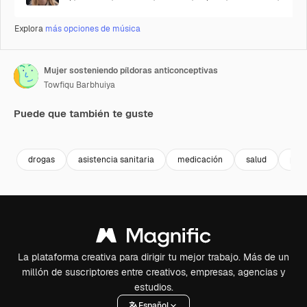
Explora
más opciones de música
Mujer sosteniendo píldoras anticonceptivas
Towfiqu Barbhuiya
Puede que también te guste
Premium
Premium
Premium
Premium
drogas
asistencia sanitaria
medicación
salud
prim
La plataforma creativa para dirigir tu mejor trabajo. Más de un
millón de suscriptores entre creativos, empresas, agencias y
estudios.
Español