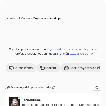
Inicio
/
stock
/
Vídeos
/
Mujer sosteniendo pí…
Crea tus propios vídeos con el
generador de vídeos con IA
y añade
Premium
increíbles locuciones con nuestra función
texto a voz con IA
Editar vídeo
Recrear
Crear proyecto de vídeo
Música sugerida para este vídeo
Hierbabuena
Pop
,
Acoustic
,
Laid Back
,
Peaceful
,
Hopeful
,
Sentimental
,
Melanc