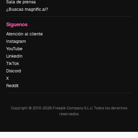
Sala de prensa
¿Buscas magnific.ai?
Síguenos
Atención al cliente
Instagram
YouTube
LinkedIn
TikTok
Discord
X
Reddit
Copyright © 2010-
2026
Freepik Company S.L.U.
Todos los derechos
reservados
.