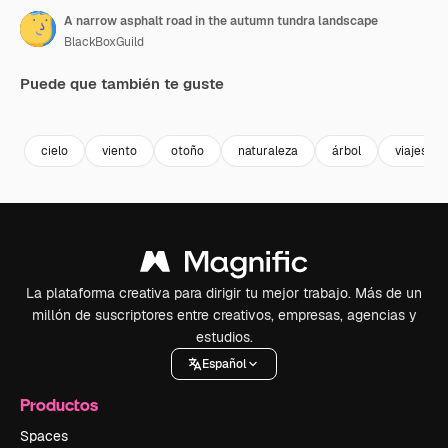
A narrow asphalt road in the autumn tundra landscape
BlackBoxGuild
Puede que también te guste
Premium
Premium
Premium
Premium
cielo
viento
otoño
naturaleza
árbol
viajes
La plataforma creativa para dirigir tu mejor trabajo. Más de un
millón de suscriptores entre creativos, empresas, agencias y
estudios.
Español
Productos
Spaces