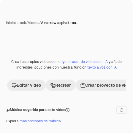
Inicio
/
stock
/
Vídeos
/
A narrow asphalt roa…
Crea tus propios vídeos con el
generador de vídeos con IA
y añade
Premium
increíbles locuciones con nuestra función
texto a voz con IA
Editar vídeo
Recrear
Crear proyecto de vídeo
Música sugerida para este vídeo
Explora
más opciones de música