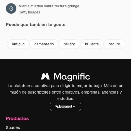
Niebla mística sobre textura grunge.
Getty Images
Puede que también te guste
Premium
Premium
Premium
Premium
antiguo
cementerio
peligro
brillante
oscuro
La plataforma creativa para dirigir tu mejor trabajo. Más de un
millón de suscriptores entre creativos, empresas, agencias y
estudios.
Español
Productos
Spaces