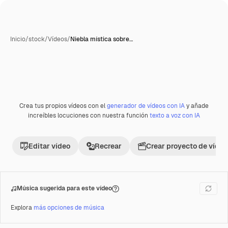
Inicio
/
stock
/
Vídeos
/
Niebla mística sobre…
Crea tus propios vídeos con el
generador de vídeos con IA
y añade
Premium
increíbles locuciones con nuestra función
texto a voz con IA
Editar vídeo
Recrear
Crear proyecto de vídeo
Música sugerida para este vídeo
Explora
más opciones de música