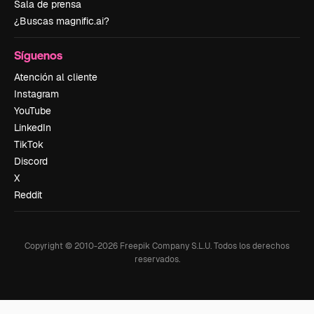
Sala de prensa
¿Buscas magnific.ai?
Síguenos
Atención al cliente
Instagram
YouTube
LinkedIn
TikTok
Discord
X
Reddit
Copyright © 2010-
2026
Freepik Company S.L.U.
Todos los derechos
reservados
.