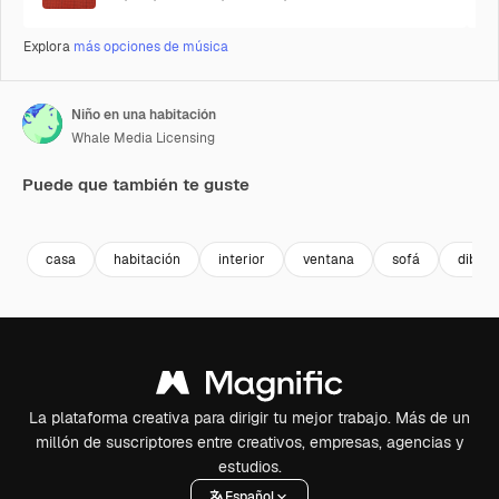
Explora
más opciones de música
Niño en una habitación
Whale Media Licensing
Puede que también te guste
Premium
Premium
Premium
Premium
Generado p
casa
habitación
interior
ventana
sofá
dibujo
La plataforma creativa para dirigir tu mejor trabajo. Más de un
millón de suscriptores entre creativos, empresas, agencias y
estudios.
Español