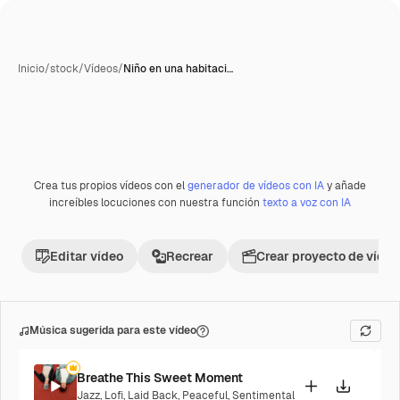
Inicio
/
stock
/
Vídeos
/
Niño en una habitaci…
Crea tus propios vídeos con el
generador de vídeos con IA
y añade
Premium
increíbles locuciones con nuestra función
texto a voz con IA
Editar vídeo
Recrear
Crear proyecto de vídeo
Música sugerida para este vídeo
Breathe This Sweet Moment
Jazz
,
Lofi
,
Laid Back
,
Peaceful
,
Sentimental