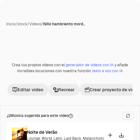
Inicio
/
stock
/
Vídeos
/
Niño hambriento mord…
Crea tus propios vídeos con el
generador de vídeos con IA
y añade
Premium
increíbles locuciones con nuestra función
texto a voz con IA
Editar vídeo
Recrear
Crear proyecto de vídeo
Música sugerida para este vídeo
Noite de Verão
Lounge
,
World
,
Latin
,
Laid Back
,
Melancholic