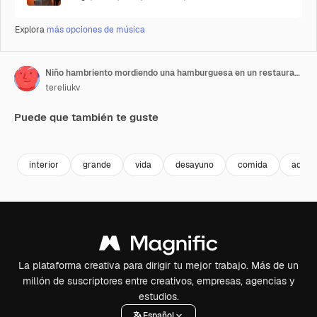
Explora
más opciones de música
Niño hambriento mordiendo una hamburguesa en un restaurante. Cafetería de comida rápida. Alimentación poco saludable.
tereliukv
Puede que también te guste
Premium
Premium
Premium
Premium
interior
grande
vida
desayuno
comida
adent
La plataforma creativa para dirigir tu mejor trabajo. Más de un
millón de suscriptores entre creativos, empresas, agencias y
estudios.
Español