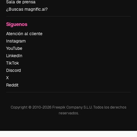
Sala de prensa
¿Buscas magnific.ai?
Síguenos
Atención al cliente
Instagram
YouTube
LinkedIn
TikTok
Discord
X
Reddit
Copyright © 2010-
2026
Freepik Company S.L.U.
Todos los derechos
reservados
.