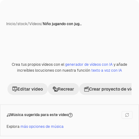
Inicio
/
stock
/
Vídeos
/
Niño jugando con jug…
Crea tus propios vídeos con el
generador de vídeos con IA
y añade
Premium
increíbles locuciones con nuestra función
texto a voz con IA
Editar vídeo
Recrear
Crear proyecto de vídeo
Música sugerida para este vídeo
Explora
más opciones de música