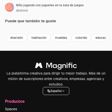
Niño jugando con juguetes en la sala de juegos
djvstock
Puede que también te guste
Premium
Premium
Premium
Premium
diversión
habitación
muebles
colorido
educación
La plataforma creativa para dirigir tu mejor trabajo. Más de un
millón de suscriptores entre creativos, empresas, agencias y
estudios.
Español
Productos
Spaces