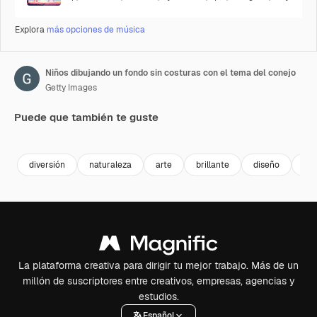
Explora
más opciones de música
Niños dibujando un fondo sin costuras con el tema del conejo
Getty Images
Puede que también te guste
Premium
Premium
Premium
Premium
diversión
naturaleza
arte
brillante
diseño
de
La plataforma creativa para dirigir tu mejor trabajo. Más de un
millón de suscriptores entre creativos, empresas, agencias y
estudios.
Español