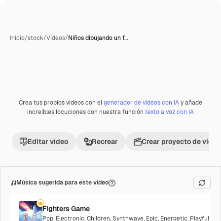
Inicio
/
stock
/
Vídeos
/
Niños dibujando un f…
Crea tus propios vídeos con el
generador de vídeos con IA
y añade
Premium
increíbles locuciones con nuestra función
texto a voz con IA
Editar vídeo
Recrear
Crear proyecto de vídeo
Música sugerida para este vídeo
Fighters Game
Pop
,
Electronic
,
Children
,
Synthwave
,
Epic
,
Energetic
,
Playful