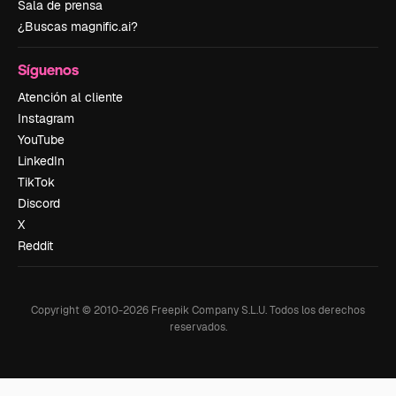
Sala de prensa
¿Buscas magnific.ai?
Síguenos
Atención al cliente
Instagram
YouTube
LinkedIn
TikTok
Discord
X
Reddit
Copyright © 2010-
2026
Freepik Company S.L.U.
Todos los derechos
reservados
.