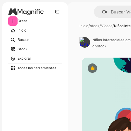
Crear
Inicio
/
stock
/
Vídeos
/
Niños inte
Inicio
Buscar
Niños interraciales am
djvstock
Stock
Explorar
Todas las herramientas
Premium