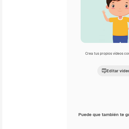
Crea tus propios vídeos co
Editar víde
Puede que también te g
Premium
Premium