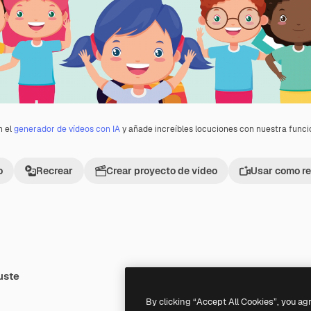
n el
generador de vídeos con IA
y añade increíbles locuciones con nuestra func
o
Recrear
Crear proyecto de vídeo
Usar como re
uste
Premium
Premium
By clicking “Accept All Cookies”, you ag