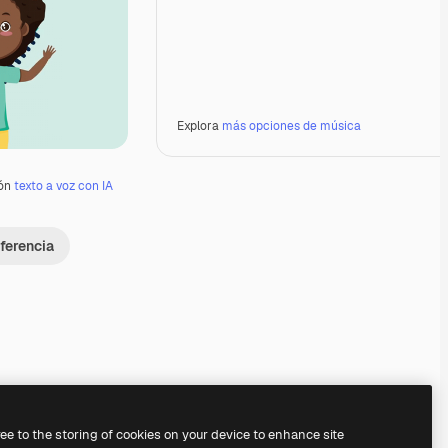
Explora
más opciones de música
ión
texto a voz con IA
ferencia
Premium
Premium
Premium
Premium
ree to the storing of cookies on your device to enhance site