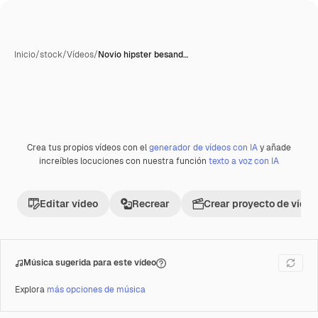
Inicio
/
stock
/
Vídeos
/
Novio hipster besand…
Crea tus propios vídeos con el
generador de vídeos con IA
y añade
Premium
increíbles locuciones con nuestra función
texto a voz con IA
Editar vídeo
Recrear
Crear proyecto de vídeo
Música sugerida para este vídeo
Explora
más opciones de música