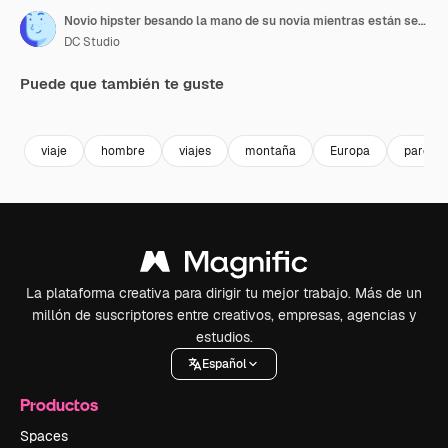
Novio hipster besando la mano de su novia mientras están sentados en sillas de camping
DC Studio
Puede que también te guste
Premium
Premium
Premium
Premium
viaje
hombre
viajes
montaña
Europa
pareja
La plataforma creativa para dirigir tu mejor trabajo. Más de un
millón de suscriptores entre creativos, empresas, agencias y
estudios.
Español
Productos
Spaces