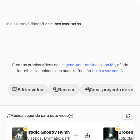
Inicio
/
stock
/
Vídeos
/
Las nubes oscuras so…
Crea tus propios vídeos con el
generador de vídeos con IA
y añade
Premium
increíbles locuciones con nuestra función
texto a voz con IA
Editar vídeo
Recrear
Crear proyecto de vídeo
Música sugerida para este vídeo
Tragic Ghostly Hymn
Broken So
Classical
,
Dramatic
,
Dark
Lofi
,
Classic