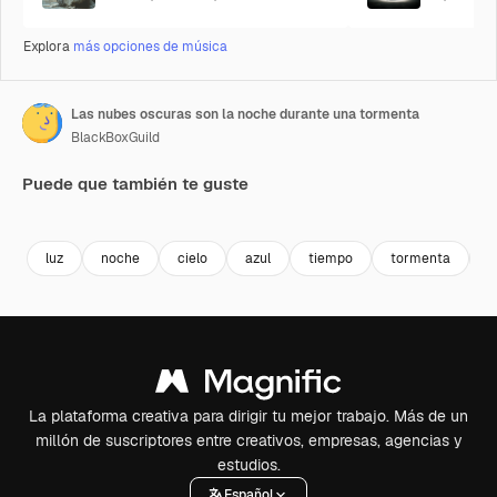
Explora
más opciones de música
Las nubes oscuras son la noche durante una tormenta
BlackBoxGuild
Puede que también te guste
Premium
Premium
Premium
Premium
luz
noche
cielo
azul
tiempo
tormenta
e
La plataforma creativa para dirigir tu mejor trabajo. Más de un
millón de suscriptores entre creativos, empresas, agencias y
estudios.
Español