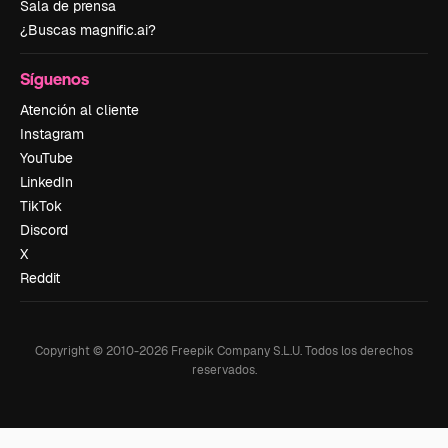
Sala de prensa
¿Buscas magnific.ai?
Síguenos
Atención al cliente
Instagram
YouTube
LinkedIn
TikTok
Discord
X
Reddit
Copyright © 2010-
2026
Freepik Company S.L.U.
Todos los derechos
reservados
.