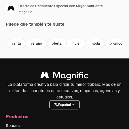
Oferta de Descuento Especial con Mujer Sonriente
magnific
Puede que también te guste
Premium
Premium
Premium
Premium
venta
verano
oferta
mujer
moda
promoción
La plataforma creativa para dirigir tu mejor trabajo. Más de un
millón de suscriptores entre creativos, empresas, agencias y
estudios.
Español
Productos
Spaces