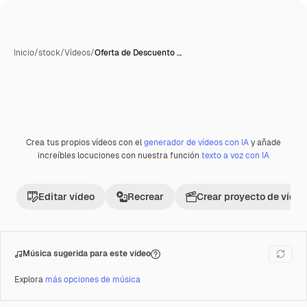
Inicio
/
stock
/
Vídeos
/
Oferta de Descuento …
Crea tus propios vídeos con el
generador de vídeos con IA
y añade
Premium
increíbles locuciones con nuestra función
texto a voz con IA
Editar vídeo
Recrear
Crear proyecto de vídeo
Música sugerida para este vídeo
Explora
más opciones de música