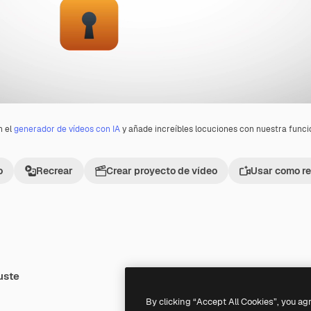
n el
generador de vídeos con IA
y añade increíbles locuciones con nuestra func
o
Recrear
Crear proyecto de vídeo
Usar como re
uste
Premium
Premium
By clicking “Accept All Cookies”, you ag