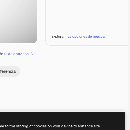
Explora
más opciones de música
ión
texto a voz con IA
ferencia
Premium
Premium
Premium
Premium
ree to the storing of cookies on your device to enhance site