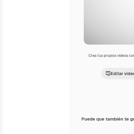
Crea tus propios vídeos co
Editar víde
Puede que también te g
Premium
Premium