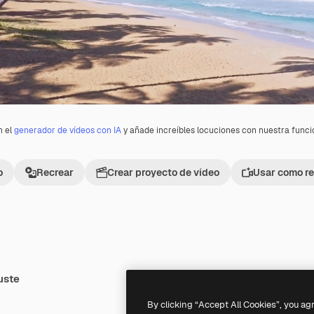
n el
generador de vídeos con IA
y añade increíbles locuciones con nuestra func
o
Recrear
Crear proyecto de vídeo
Usar como re
uste
Premium
Premium
By clicking “Accept All Cookies”, you ag