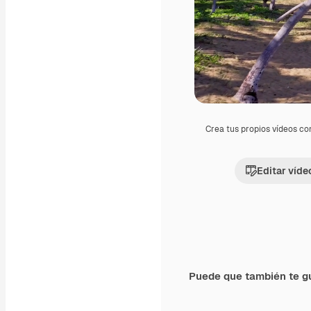
Crea tus propios vídeos co
Editar víde
Puede que también te g
Premium
Premium