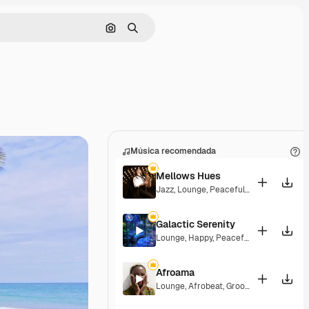
Buscar por imagen
Buscar
Música recomendada
Mellows Hues
Jazz
,
Lounge
,
Peaceful
,
Playful
Galactic Serenity
Lounge
,
Happy
,
Peaceful
Afroama
Lounge
,
Afrobeat
,
Groovy
,
Peaceful
,
Sou