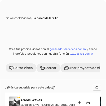
Inicio
/
stock
/
Vídeos
/
La pared de ladrillo…
Crea tus propios vídeos con el
generador de vídeos con IA
y añade
Premium
increíbles locuciones con nuestra función
texto a voz con IA
Editar vídeo
Recrear
Crear proyecto de vídeo
Música sugerida para este vídeo
Arabic Waves
Electronic
,
World
,
Groovy
,
Energetic
,
Dark