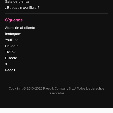
Sala de prensa
¿Buscas magnific.ai?
Síguenos
Atención al cliente
Instagram
YouTube
LinkedIn
TikTok
Discord
X
Reddit
Copyright © 2010-
2026
Freepik Company S.L.U.
Todos los derechos
reservados
.