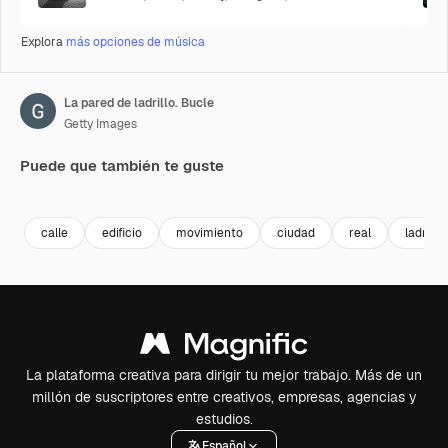
Explora
más opciones de música
La pared de ladrillo. Bucle
Getty Images
Puede que también te guste
Premium
Premium
Premium
Premium
calle
edificio
movimiento
ciudad
real
ladrillo
La plataforma creativa para dirigir tu mejor trabajo. Más de un
millón de suscriptores entre creativos, empresas, agencias y
estudios.
Español