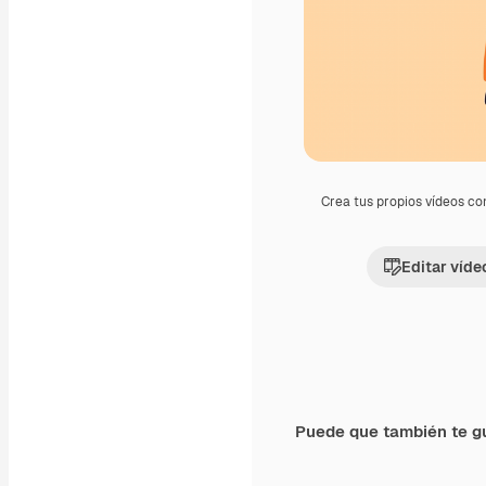
Crea tus propios vídeos co
Editar víde
Puede que también te g
Premium
Premium