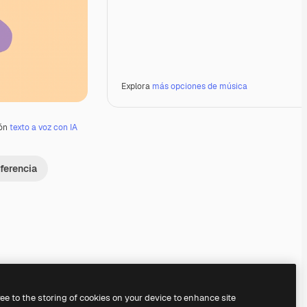
Explora
más opciones de música
ión
texto a voz con IA
ferencia
Premium
Premium
Premium
Premium
ree to the storing of cookies on your device to enhance site