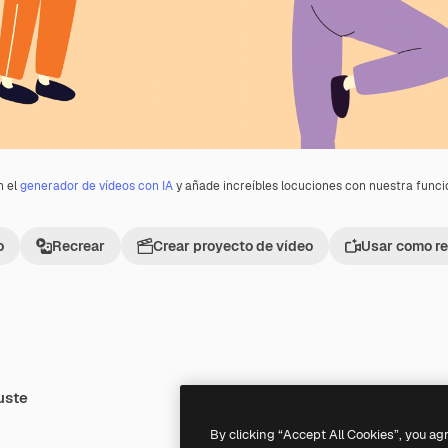
n el
generador de vídeos con IA
y añade increíbles locuciones con nuestra func
o
Recrear
Crear proyecto de vídeo
Usar como re
uste
Premium
Premium
By clicking “Accept All Cookies”, you ag