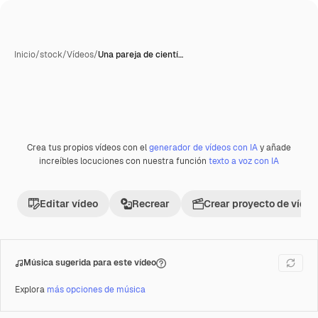
Inicio
/
stock
/
Vídeos
/
Una pareja de cientí…
Crea tus propios vídeos con el
generador de vídeos con IA
y añade
Premium
increíbles locuciones con nuestra función
texto a voz con IA
Editar vídeo
Recrear
Crear proyecto de vídeo
Música sugerida para este vídeo
Explora
más opciones de música