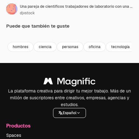
Una pareja de científicos trabajadores de laboratorio con una computadora portátil
djvstock
Puede que también te guste
Premium
Premium
Premium
Premium
hombres
ciencia
personas
oficina
tecnología
La plataforma creativa para dirigir tu mejor trabajo. Más de un
millón de suscriptores entre creativos, empresas, agencias y
estudios.
Español
Productos
Spaces