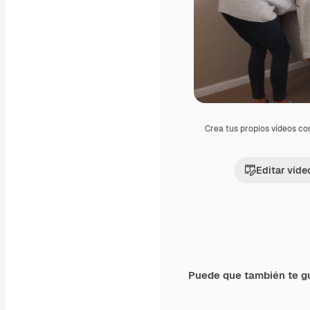
Crea tus propios vídeos co
Editar víde
Puede que también te g
Premium
Premium