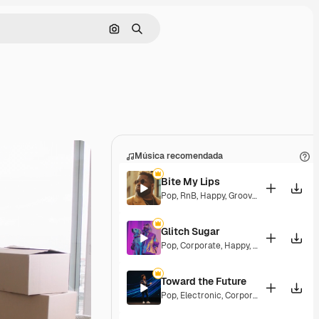
Buscar por imagen
Buscar
Música recomendada
Bite My Lips
Pop
,
RnB
,
Happy
,
Groovy
,
Soulful
,
Upbea
Glitch Sugar
Pop
,
Corporate
,
Happy
,
Groovy
,
Upbeat
Toward the Future
Pop
,
Electronic
,
Corporate
,
Happy
,
Ener