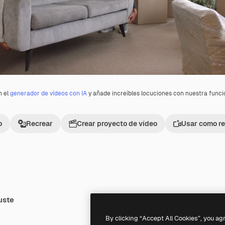
n el
generador de vídeos con IA
y añade increíbles locuciones con nuestra func
o
Recrear
Crear proyecto de vídeo
Usar como re
uste
Premium
Premium
By clicking “Accept All Cookies”, you ag