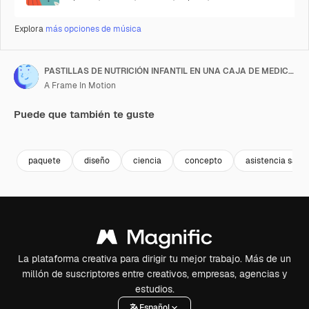
Explora
más opciones de música
PASTILLAS DE NUTRICIÓN INFANTIL EN UNA CAJA DE MEDICAMENTOS
A Frame In Motion
Puede que también te guste
Premium
Premium
Premium
Premium
paquete
diseño
ciencia
concepto
asistencia sanit
La plataforma creativa para dirigir tu mejor trabajo. Más de un
millón de suscriptores entre creativos, empresas, agencias y
estudios.
Español