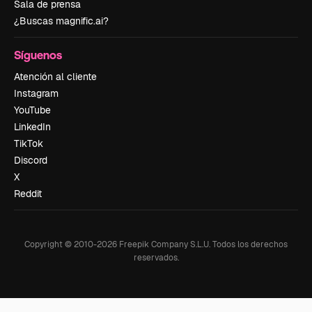
Sala de prensa
¿Buscas magnific.ai?
Síguenos
Atención al cliente
Instagram
YouTube
LinkedIn
TikTok
Discord
X
Reddit
Copyright © 2010-
2026
Freepik Company S.L.U.
Todos los derechos
reservados
.