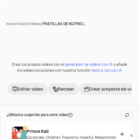
Inicio
/
stock
/
Vídeos
/
PASTILLAS DE NUTRICI…
Crea tus propios vídeos con el
generador de vídeos con IA
y añade
Premium
increíbles locuciones con nuestra función
texto a voz con IA
Editar vídeo
Recrear
Crear proyecto de vídeo
Música sugerida para este vídeo
Prince Kali
Corporate
,
Children
,
Peaceful
,
Hopeful
,
Melancholic