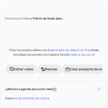
Inicio
/
stock
/
Vídeos
/
Patrón de fondo abst…
Crea tus propios vídeos con el
generador de vídeos con IA
y añade
Premium
increíbles locuciones con nuestra función
texto a voz con IA
Editar vídeo
Recrear
Crear proyecto de vídeo
Música sugerida para este vídeo
Explora
más opciones de música