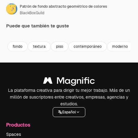
Patrón de fondo abstracto geométrico de colores
BlackBoxGuild
Puede que también te guste
Premium
Premium
Premium
Premium
fondo
textura
piso
contemporáneo
moderno
La plataforma creativa para dirigir tu mejor trabajo. Más de un
millón de suscriptores entre creativos, empresas, agencias y
estudios.
Español
Productos
Spaces