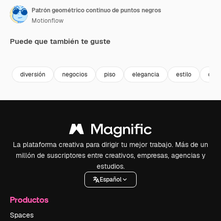
Patrón geométrico continuo de puntos negros
Motionflow
Puede que también te guste
Premium
Premium
Premium
Premium
diversión
negocios
piso
elegancia
estilo
dise
La plataforma creativa para dirigir tu mejor trabajo. Más de un
millón de suscriptores entre creativos, empresas, agencias y
estudios.
Español
Productos
Spaces