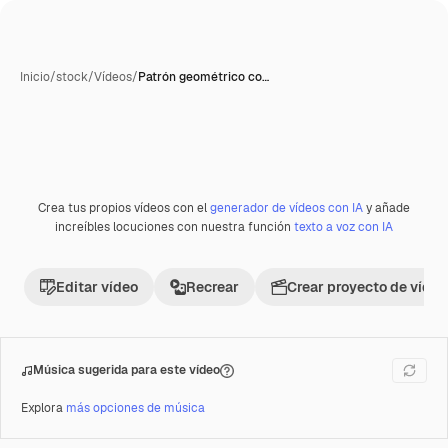
Inicio
/
stock
/
Vídeos
/
Patrón geométrico co…
Crea tus propios vídeos con el
generador de vídeos con IA
y añade
Premium
increíbles locuciones con nuestra función
texto a voz con IA
Editar vídeo
Recrear
Crear proyecto de vídeo
Música sugerida para este vídeo
Explora
más opciones de música