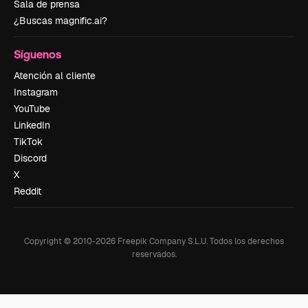
Sala de prensa
¿Buscas magnific.ai?
Síguenos
Atención al cliente
Instagram
YouTube
LinkedIn
TikTok
Discord
X
Reddit
Copyright © 2010-
2026
Freepik Company S.L.U.
Todos los derechos
reservados
.