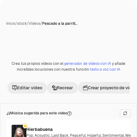
Inicio
/
stock
/
Vídeos
/
Pescado a la parrill…
Crea tus propios vídeos con el
generador de vídeos con IA
y añade
Premium
increíbles locuciones con nuestra función
texto a voz con IA
Editar vídeo
Recrear
Crear proyecto de vídeo
Música sugerida para este vídeo
Hierbabuena
Pop
,
Acoustic
,
Laid Back
,
Peaceful
,
Hopeful
,
Sentimental
,
Melanc