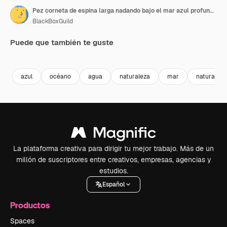
Pez corneta de espina larga nadando bajo el mar azul profundo en Numazu, Japón.
BlackBoxGuild
Puede que también te guste
Premium
Premium
Premium
Premium
azul
océano
agua
naturaleza
mar
natural
La plataforma creativa para dirigir tu mejor trabajo. Más de un
millón de suscriptores entre creativos, empresas, agencias y
estudios.
Español
Productos
Spaces