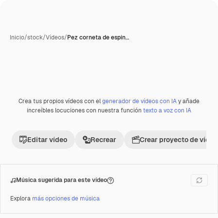
Inicio
/
stock
/
Vídeos
/
Pez corneta de espin…
Crea tus propios vídeos con el
generador de vídeos con IA
y añade
Premium
increíbles locuciones con nuestra función
texto a voz con IA
Editar vídeo
Recrear
Crear proyecto de vídeo
Música sugerida para este vídeo
Explora
más opciones de música