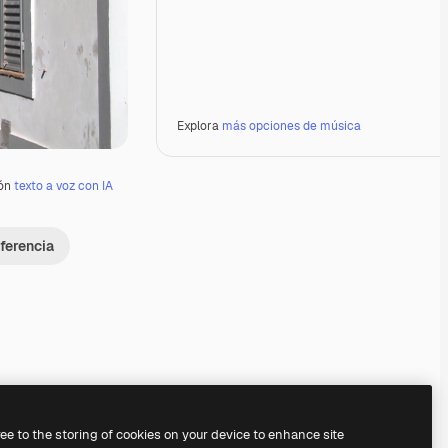
Explora
más opciones de música
ión
texto a voz con IA
ferencia
Premium
Premium
Premium
Premium
ree to the storing of cookies on your device to enhance site