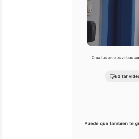
Crea tus propios vídeos co
Editar víde
Puede que también te g
Premium
Premium