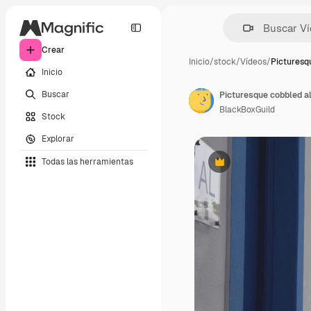
Crear
Inicio
/
stock
/
Vídeos
/
Picturesq
Inicio
Buscar
BlackBoxGuild
Stock
Explorar
Todas las herramientas
Premium