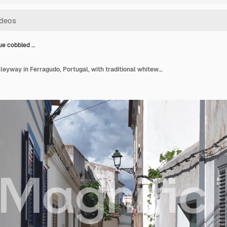
ue cobbled …
Picturesque cobbled alleyway in Ferragudo, Portugal, with traditional whitewashed buildings, blue accents, and green plants, creating a charming and inviting atmosphere