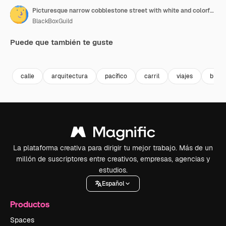
Picturesque narrow cobblestone street with white and colorful houses climbing in Ferragudo, Portugal. Tilt up
BlackBoxGuild
Puede que también te guste
Premium
Premium
Premium
Premium
calle
arquitectura
pacífico
carril
viajes
blanc
La plataforma creativa para dirigir tu mejor trabajo. Más de un
millón de suscriptores entre creativos, empresas, agencias y
estudios.
Español
Productos
Spaces