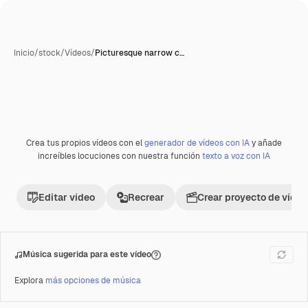
Inicio
/
stock
/
Vídeos
/
Picturesque narrow c…
Crea tus propios vídeos con el
generador de vídeos con IA
y añade
Premium
increíbles locuciones con nuestra función
texto a voz con IA
Editar vídeo
Recrear
Crear proyecto de vídeo
Música sugerida para este vídeo
Explora
más opciones de música