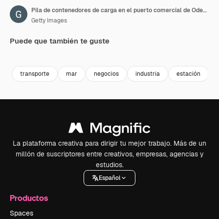
Pila de contenedores de carga en el puerto comercial de Odesa, puerto marítimo de Ucrania. Terminal de contenedores y carga del puerto del Mar Negro. Almacenamiento de contenedores marítimos en el muelle de carga del almacén portuario. Astillero.
Getty Images
Puede que también te guste
Premium
Premium
Premium
Premium
Generado p
transporte
mar
negocios
industria
estación
La plataforma creativa para dirigir tu mejor trabajo. Más de un
millón de suscriptores entre creativos, empresas, agencias y
estudios.
Español
Productos
Spaces