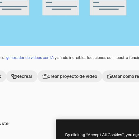
n el
generador de vídeos con IA
y añade increíbles locuciones con nuestra func
o
Recrear
Crear proyecto de vídeo
Usar como re
uste
Premium
Premium
By clicking “Accept All Cookies”, you ag