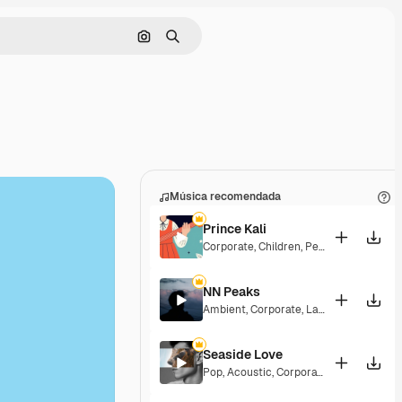
Buscar por imagen
Buscar
Música recomendada
Prince Kali
Corporate
,
Children
,
Peaceful
,
Hopeful
,
NN Peaks
Ambient
,
Corporate
,
Laid Back
,
Peacefu
Seaside Love
Pop
,
Acoustic
,
Corporate
,
Peaceful
,
Hop