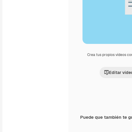
Crea tus propios vídeos co
Editar víde
Puede que también te g
Premium
Premium