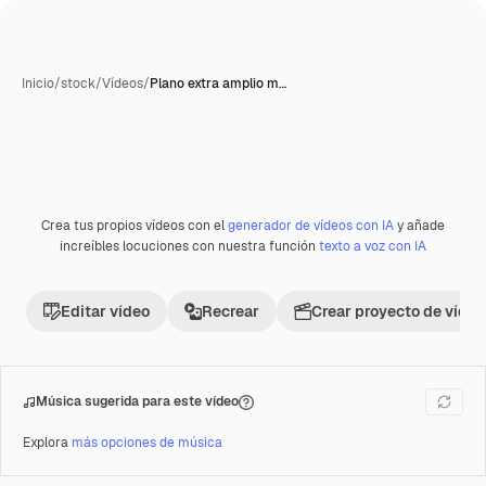
Inicio
/
stock
/
Vídeos
/
Plano extra amplio m…
Crea tus propios vídeos con el
generador de vídeos con IA
y añade
Premium
increíbles locuciones con nuestra función
texto a voz con IA
Editar vídeo
Recrear
Crear proyecto de vídeo
Música sugerida para este vídeo
Explora
más opciones de música