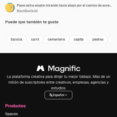
Plano extra amplio mirando hacia abajo por el camino de acceso arbolado a la Capilla Kirkmadrine
BlackBoxGuild
Puede que también te guste
Premium
Premium
Premium
Premium
Escocia
carril
cementerio
capilla
piedras
ar
La plataforma creativa para dirigir tu mejor trabajo. Más de un
millón de suscriptores entre creativos, empresas, agencias y
estudios.
Español
Productos
Spaces