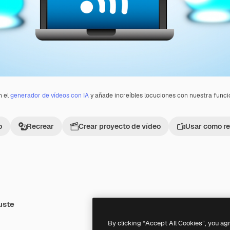
n el
generador de vídeos con IA
y añade increíbles locuciones con nuestra func
o
Recrear
Crear proyecto de vídeo
Usar como re
uste
Premium
Premium
By clicking “Accept All Cookies”, you ag