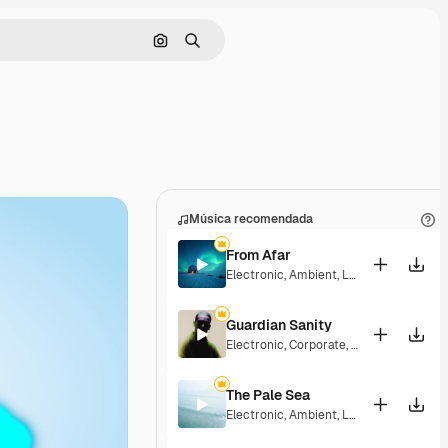
Buscar por imagen
Buscar
Música recomendada
From Afar
Electronic
,
Ambient
,
Laid Back
,
Peacefu
Guardian Sanity
Electronic
,
Corporate
,
Dramatic
,
Energe
The Pale Sea
Electronic
,
Ambient
,
Laid Back
,
Peacefu