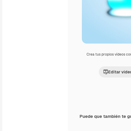
Crea tus propios vídeos co
Editar víde
Puede que también te g
Premium
Premium