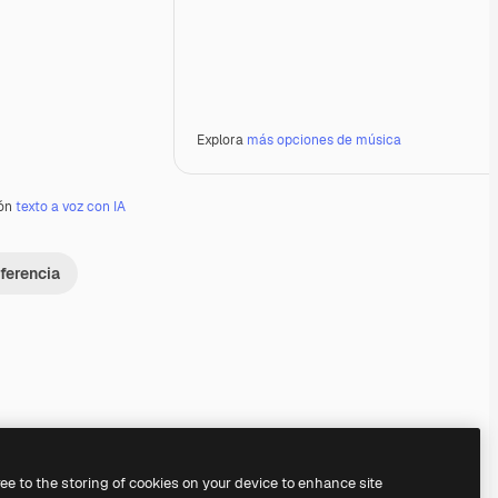
Explora
más opciones de música
ión
texto a voz con IA
ferencia
Premium
Premium
Premium
Premium
ree to the storing of cookies on your device to enhance site