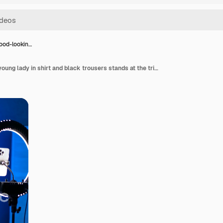
good-lookin…
Positive good-looking young lady in shirt and black trousers stands at the tripod with phone and ring light. Female blogger recording a blog. Vertical video.