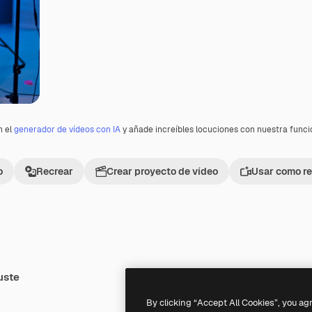
n el
generador de vídeos con IA
y añade increíbles locuciones con nuestra func
o
Recrear
Crear proyecto de vídeo
Usar como re
uste
Premium
Premium
By clicking “Accept All Cookies”, you ag