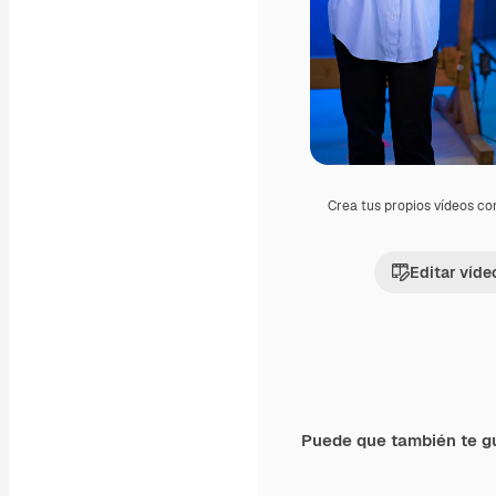
Crea tus propios vídeos co
Editar víde
Puede que también te g
Premium
Premium