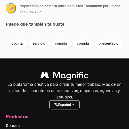
Preparación en cámara lenta de filetes Tomahawk por un chef profesional en la cocina de un restaurante.
BlackBoxGuild
Puede que también te guste
Premium
Premium
Premium
Premium
cocina
servicio
comida
comida
presentación
La plataforma creativa para dirigir tu mejor trabajo. Más de un
millón de suscriptores entre creativos, empresas, agencias y
estudios.
Español
Productos
Spaces