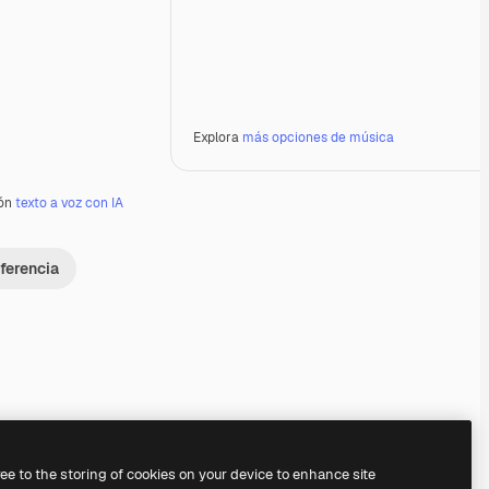
Explora
más opciones de música
ión
texto a voz con IA
ferencia
Premium
Premium
Premium
Premium
ree to the storing of cookies on your device to enhance site