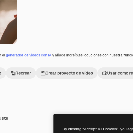
n el
generador de vídeos con IA
y añade increíbles locuciones con nuestra func
o
Recrear
Crear proyecto de vídeo
Usar como re
uste
Premium
Premium
By clicking “Accept All Cookies”, you ag