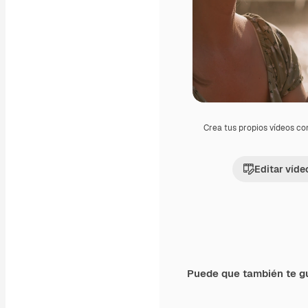
Crea tus propios vídeos co
Editar víde
Puede que también te g
Premium
Premium