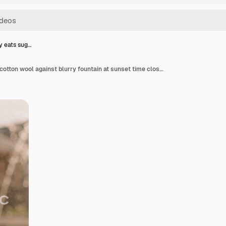
y eats sug…
Pretty lady eats sugar cotton wool against blurry fountain at sunset time closeup slow motion. Street dessert in urban park. Woman remembers carefree childhood