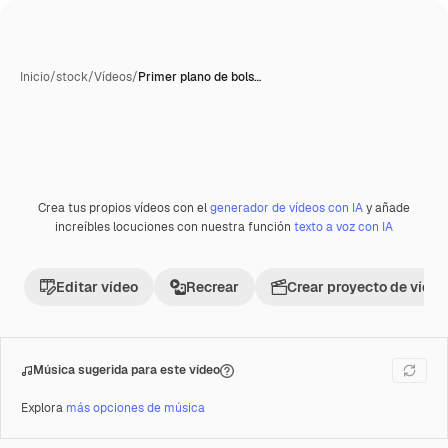
Inicio
/
stock
/
Vídeos
/
Primer plano de bols…
Generada con IA
Crea tus propios vídeos con el
generador de vídeos con IA
y añade
Premium
increíbles locuciones con nuestra función
texto a voz con IA
Editar vídeo
Recrear
Crear proyecto de vídeo
Música sugerida para este vídeo
Explora
más opciones de música