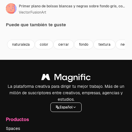
Primer plano de bolsas blancas y negras sobre fondo gris, con espacio para texto, a cámara lenta.
VectorFusionArt
Puede que también te guste
Premium
Premium
Generado por IA
Premium
Premium
Generado p
naturaleza
color
cerrar
fondo
textura
negro
La plataforma creativa para dirigir tu mejor trabajo. Más de un
millón de suscriptores entre creativos, empresas, agencias y
estudios.
Español
Productos
Spaces