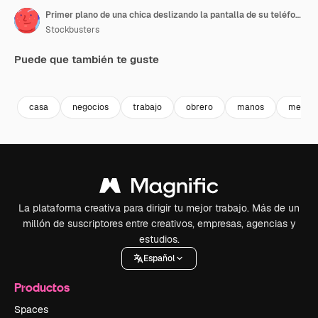
Primer plano de una chica deslizando la pantalla de su teléfono móvil. Chica haciendo un pedido de compras en casa.
Stockbusters
Puede que también te guste
Premium
Premium
Premium
Premium
casa
negocios
trabajo
obrero
manos
medios
La plataforma creativa para dirigir tu mejor trabajo. Más de un
millón de suscriptores entre creativos, empresas, agencias y
estudios.
Español
Productos
Spaces