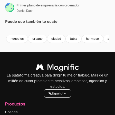
Primer plano de empresaria con ordenador
Daniel Dash
Puede que también te guste
Premium
Premium
Premium
Premium
Generado p
negocios
urbano
ciudad
tabla
hermoso
aire 
La plataforma creativa para dirigir tu mejor trabajo. Más de un
millón de suscriptores entre creativos, empresas, agencias y
estudios.
Español
Productos
Spaces