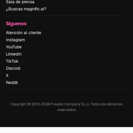
Sala de prensa
¿Buscas magnific.ai?
Síguenos
Atención al cliente
Instagram
YouTube
LinkedIn
TikTok
Discord
X
Reddit
Copyright © 2010-
2026
Freepik Company S.L.U.
Todos los derechos
reservados
.