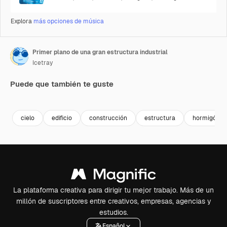
Explora
más opciones de música
Primer plano de una gran estructura industrial
Icetray
Puede que también te guste
Premium
Premium
Premium
Premium
cielo
edificio
construcción
estructura
hormigón
La plataforma creativa para dirigir tu mejor trabajo. Más de un
millón de suscriptores entre creativos, empresas, agencias y
estudios.
Español