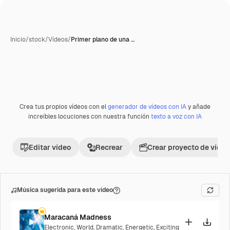
Inicio
/
stock
/
Vídeos
/
Primer plano de una …
Crea tus propios vídeos con el
generador de vídeos con IA
y añade
Premium
increíbles locuciones con nuestra función
texto a voz con IA
Editar vídeo
Recrear
Crear proyecto de vídeo
Música sugerida para este vídeo
Maracaná Madness
Electronic
,
World
,
Dramatic
,
Energetic
,
Exciting