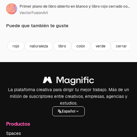
Primer plano de libro abierto en blanco y libro rojo cerrado con espacio para texto sobre fondo verde en cámara lenta
VectorFusionArt
Puede que también te guste
Premium
Premium
Generado por IA
Premium
Premium
Generado p
rojo
naturaleza
libro
color
verde
cerrar
La plataforma creativa para dirigir tu mejor trabajo. Más de un
millón de suscriptores entre creativos, empresas, agencias y
estudios.
Español
Productos
Spaces