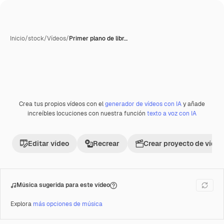
Inicio
/
stock
/
Vídeos
/
Primer plano de libr…
Generada con IA
Crea tus propios vídeos con el
generador de vídeos con IA
y añade
Premium
increíbles locuciones con nuestra función
texto a voz con IA
Editar vídeo
Recrear
Crear proyecto de vídeo
Música sugerida para este vídeo
Explora
más opciones de música