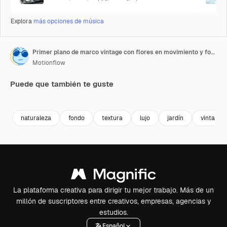
Explora
más opciones de música
Primer plano de marco vintage con flores en movimiento y fondo de boda 12
Motionflow
Puede que también te guste
Premium
Premium
Premium
Premium
naturaleza
fondo
textura
lujo
jardín
vintage
La plataforma creativa para dirigir tu mejor trabajo. Más de un
millón de suscriptores entre creativos, empresas, agencias y
estudios.
Español