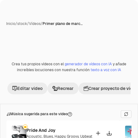
Inicio
/
stock
/
Vídeos
/
Primer plano de marc…
Crea tus propios vídeos con el
generador de vídeos con IA
y añade
Premium
increíbles locuciones con nuestra función
texto a voz con IA
Editar vídeo
Recrear
Crear proyecto de vídeo
Música sugerida para este vídeo
Pride And Joy
Acoustic
,
Blues
,
Happy
,
Groovy
,
Upbeat