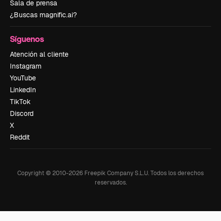
Sala de prensa
¿Buscas magnific.ai?
Síguenos
Atención al cliente
Instagram
YouTube
LinkedIn
TikTok
Discord
X
Reddit
Copyright © 2010-
2026
Freepik Company S.L.U.
Todos los derechos
reservados
.