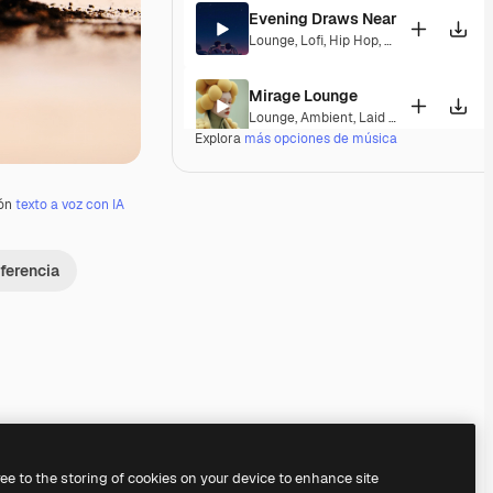
Evening Draws Near
Lounge
,
Lofi
,
Hip Hop
,
Laid Back
,
Peace
Mirage Lounge
Lounge
,
Ambient
,
Laid Back
,
Peaceful
Explora
más opciones de música
Moonlight & Sax
Jazz
,
Lounge
,
Lofi
,
Laid Back
,
Peaceful
ión
texto a voz con IA
Londonderry Air
ferencia
Electronic
,
Lounge
,
Ambient
,
Laid Back
Dreams And Drums
Lounge
,
Lofi
,
Laid Back
,
Peaceful
,
Hope
Serene Horizons Exit
Lounge
,
Laid Back
,
Peaceful
,
Elegant
Premium
Premium
Generado por IA
Premium
Premium
Generado por IA
ree to the storing of cookies on your device to enhance site