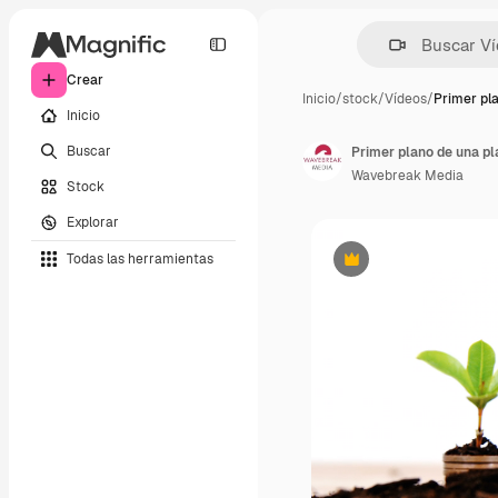
Crear
Inicio
/
stock
/
Vídeos
/
Primer pl
Inicio
Buscar
Primer plano de una pl
Wavebreak Media
Stock
Explorar
Todas las herramientas
Premium