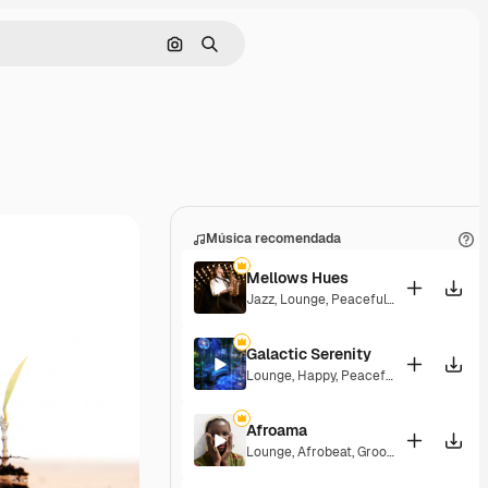
Buscar por imagen
Buscar
Música recomendada
Mellows Hues
Jazz
,
Lounge
,
Peaceful
,
Playful
Galactic Serenity
Lounge
,
Happy
,
Peaceful
Afroama
Lounge
,
Afrobeat
,
Groovy
,
Peaceful
,
Sou