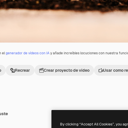
n el
generador de vídeos con IA
y añade increíbles locuciones con nuestra func
o
Recrear
Crear proyecto de vídeo
Usar como re
uste
Premium
Premium
Generado por IA
By clicking “Accept All Cookies”, you ag