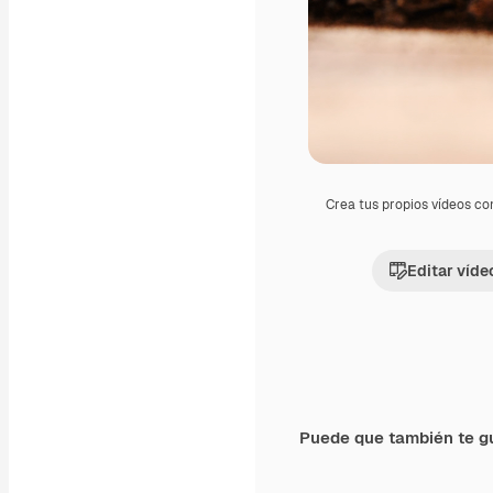
Crea tus propios vídeos co
Editar víde
Puede que también te g
Premium
Premium