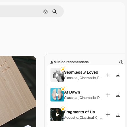
Buscar por imagen
Buscar
Música recomendada
Seamlessly Loved
Classical
,
Cinematic
,
Peaceful
,
Sentime
At Dawn
Classical
,
Cinematic
,
Dramatic
,
Laid Ba
Fragments of Us
Acoustic
,
Classical
,
Cinematic
,
Dramati