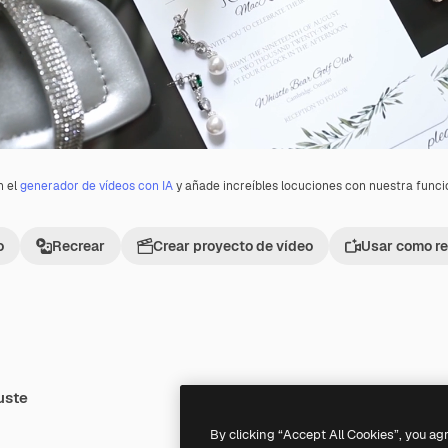
n el
generador de vídeos con IA
y añade increíbles locuciones con nuestra func
o
Recrear
Crear proyecto de vídeo
Usar como re
uste
Premium
Premium
By clicking “Accept All Cookies”, you ag