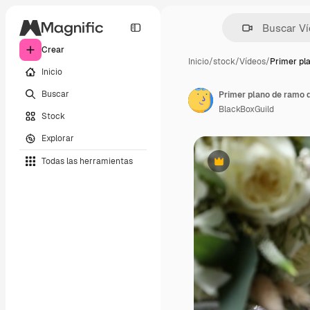
Crear
Inicio
/
stock
/
Vídeos
/
Primer pl
Inicio
Buscar
Primer plano de ramo d
BlackBoxGuild
Stock
Explorar
Todas las herramientas
Premium