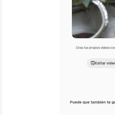
Crea tus propios vídeos co
Editar víde
Puede que también te g
Premium
Premium
Generado por IA