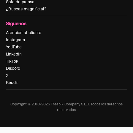
Sala de prensa
¿Buscas magnific.ai?
Síguenos
Atención al cliente
Instagram
YouTube
LinkedIn
TikTok
Discord
X
Reddit
Copyright © 2010-
2026
Freepik Company S.L.U.
Todos los derechos
reservados
.