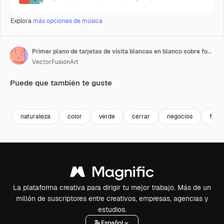
Explora
más opciones de música
Primer plano de tarjetas de visita blancas en blanco sobre fondo negro, espacio para texto, cámara lenta
VectorFusionArt
Puede que también te guste
Premium
Premium
Generado por IA
Premium
Premium
Generado p
naturaleza
color
verde
cerrar
negocios
fond
La plataforma creativa para dirigir tu mejor trabajo. Más de un
millón de suscriptores entre creativos, empresas, agencias y
estudios.
Español