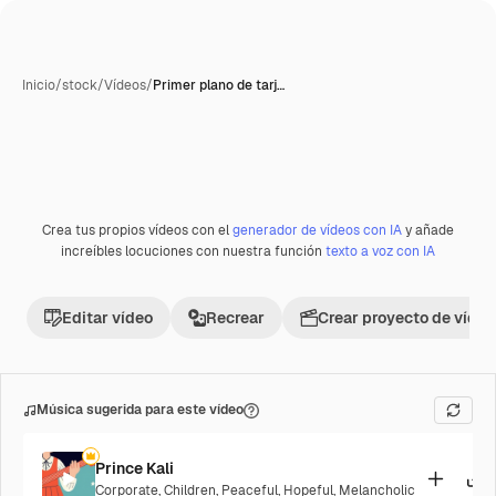
Inicio
/
stock
/
Vídeos
/
Primer plano de tarj…
Generada con IA
Crea tus propios vídeos con el
generador de vídeos con IA
y añade
Premium
increíbles locuciones con nuestra función
texto a voz con IA
Editar vídeo
Recrear
Crear proyecto de vídeo
Música sugerida para este vídeo
Prince Kali
Corporate
,
Children
,
Peaceful
,
Hopeful
,
Melancholic