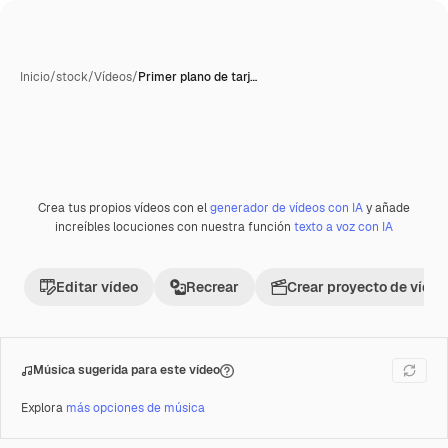
Inicio
/
stock
/
Vídeos
/
Primer plano de tarj…
Generada con IA
Crea tus propios vídeos con el
generador de vídeos con IA
y añade
Premium
increíbles locuciones con nuestra función
texto a voz con IA
Editar vídeo
Recrear
Crear proyecto de vídeo
Música sugerida para este vídeo
Explora
más opciones de música