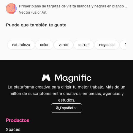
Primer plano de tarjetas de visita blancas y negras en blanco sobre un fondo gris, espacio en blanco, en cámara lenta.
VectorFusionArt
Puede que también te guste
Premium
Premium
Generado por IA
Premium
Premium
Generado p
naturaleza
color
verde
cerrar
negocios
fond
La plataforma creativa para dirigir tu mejor trabajo. Más de un
millón de suscriptores entre creativos, empresas, agencias y
estudios.
Español
Productos
Spaces