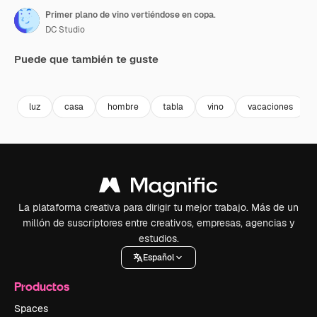
Primer plano de vino vertiéndose en copa.
DC Studio
Puede que también te guste
Premium
Premium
Premium
Premium
luz
casa
hombre
tabla
vino
vacaciones
La plataforma creativa para dirigir tu mejor trabajo. Más de un
millón de suscriptores entre creativos, empresas, agencias y
estudios.
Español
Productos
Spaces