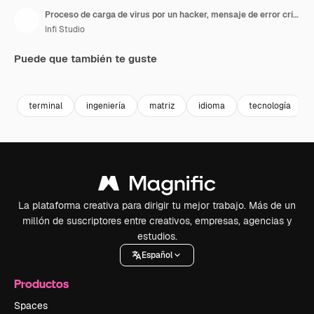
Proceso de carga de virus por un hacker, mensaje de error crítico parpadeando en pantalla. Ataque de hacking informático.
Infi Studio
Puede que también te guste
Premium
Premium
Premium
Premium
terminal
ingeniería
matriz
idioma
tecnología
La plataforma creativa para dirigir tu mejor trabajo. Más de un
millón de suscriptores entre creativos, empresas, agencias y
estudios.
Español
Productos
Spaces