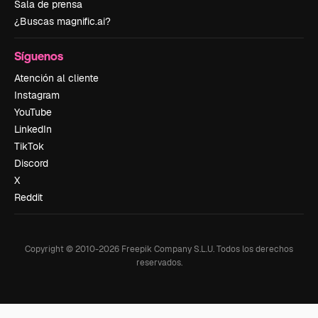
Sala de prensa
¿Buscas magnific.ai?
Síguenos
Atención al cliente
Instagram
YouTube
LinkedIn
TikTok
Discord
X
Reddit
Copyright © 2010-
2026
Freepik Company S.L.U.
Todos los derechos
reservados
.