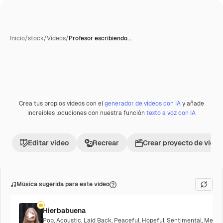
Inicio
/
stock
/
Vídeos
/
Profesor escribiendo…
Crea tus propios vídeos con el
generador de vídeos con IA
y añade
Premium
increíbles locuciones con nuestra función
texto a voz con IA
Editar vídeo
Recrear
Crear proyecto de vídeo
Música sugerida para este vídeo
Hierbabuena
Pop
,
Acoustic
,
Laid Back
,
Peaceful
,
Hopeful
,
Sentimental
,
Melanc