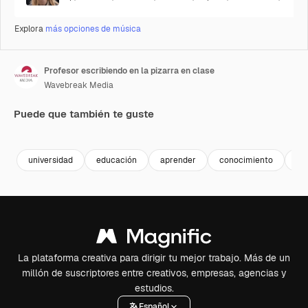
Explora
más opciones de música
Profesor escribiendo en la pizarra en clase
Wavebreak Media
Puede que también te guste
Premium
Premium
Premium
Premium
universidad
educación
aprender
conocimiento
es
La plataforma creativa para dirigir tu mejor trabajo. Más de un
millón de suscriptores entre creativos, empresas, agencias y
estudios.
Español