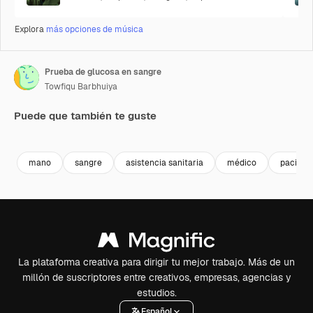
Explora
más opciones de música
Prueba de glucosa en sangre
Towfiqu Barbhuiya
Puede que también te guste
Premium
Premium
Premium
Premium
mano
sangre
asistencia sanitaria
médico
pacient
La plataforma creativa para dirigir tu mejor trabajo. Más de un
millón de suscriptores entre creativos, empresas, agencias y
estudios.
Español