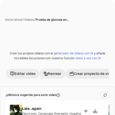
Inicio
/
stock
/
Vídeos
/
Prueba de glucosa en…
Crea tus propios vídeos con el
generador de vídeos con IA
y añade
Premium
increíbles locuciones con nuestra función
texto a voz con IA
Editar vídeo
Recrear
Crear proyecto de vídeo
Música sugerida para este vídeo
Late...again
Electronic
,
Corporate
,
Energetic
,
Hopeful