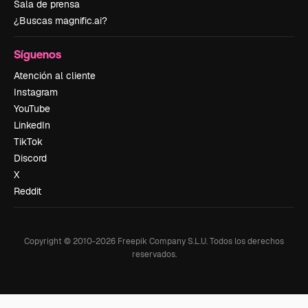
Sala de prensa
¿Buscas magnific.ai?
Síguenos
Atención al cliente
Instagram
YouTube
LinkedIn
TikTok
Discord
X
Reddit
Copyright © 2010-
2026
Freepik Company S.L.U.
Todos los derechos
reservados
.