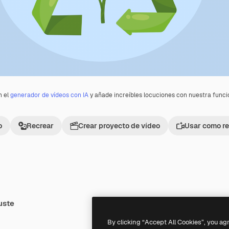
n el
generador de vídeos con IA
y añade increíbles locuciones con nuestra func
o
Recrear
Crear proyecto de vídeo
Usar como re
uste
Premium
Premium
By clicking “Accept All Cookies”, you ag