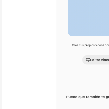
Crea tus propios vídeos co
Editar víde
Puede que también te g
Premium
Premium