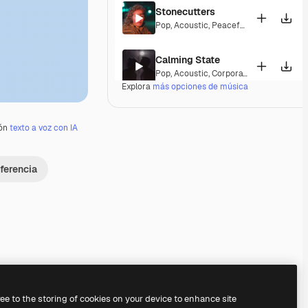
Stonecutters
Pop
,
Acoustic
,
Peaceful
,
Hopeful
,
Melan
Calming State
Pop
,
Acoustic
,
Corporate
,
Laid Back
,
Pe
Explora
más opciones de música
Parguito
Pop
,
Acoustic
,
Happy
,
Groovy
,
Laid Back
ión
texto a voz con IA
If I Lose Myself Dancing
ferencia
Pop
,
Acoustic
,
Reggae
,
Groovy
,
Laid Ba
Gentle Rains
Acoustic
,
Laid Back
,
Peaceful
,
Hopeful
,
Her Beautiful Garden
Acoustic
,
Cinematic
,
Laid Back
,
Peacef
Premium
Premium
Premium
Premium
ree to the storing of cookies on your device to enhance site