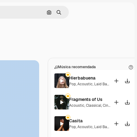
Buscar por imagen
Buscar
Música recomendada
Hierbabuena
Pop
,
Acoustic
,
Laid Back
,
Peaceful
,
Hop
Fragments of Us
Acoustic
,
Classical
,
Cinematic
,
Dramati
Casita
Pop
,
Acoustic
,
Laid Back
,
Peaceful
,
Hop