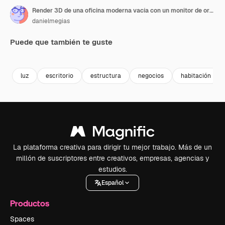
Render 3D de una oficina moderna vacía con un monitor de ordenador
danielmegias
Puede que también te guste
Premium
Premium
Premium
Premium
luz
escritorio
estructura
negocios
habitación
La plataforma creativa para dirigir tu mejor trabajo. Más de un
millón de suscriptores entre creativos, empresas, agencias y
estudios.
Español
Productos
Spaces