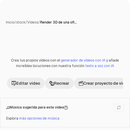
Inicio
/
stock
/
Vídeos
/
Render 3D de una ofi…
Crea tus propios vídeos con el
generador de vídeos con IA
y añade
Premium
increíbles locuciones con nuestra función
texto a voz con IA
Editar vídeo
Recrear
Crear proyecto de vídeo
Música sugerida para este vídeo
Explora
más opciones de música